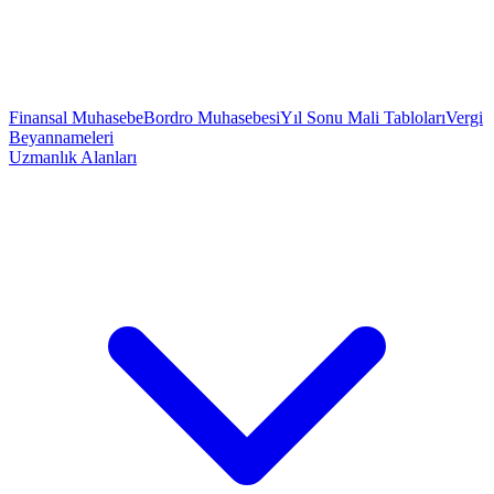
Finansal Muhasebe
Bordro Muhasebesi
Yıl Sonu Mali Tabloları
Vergi
Beyannameleri
Uzmanlık Alanları