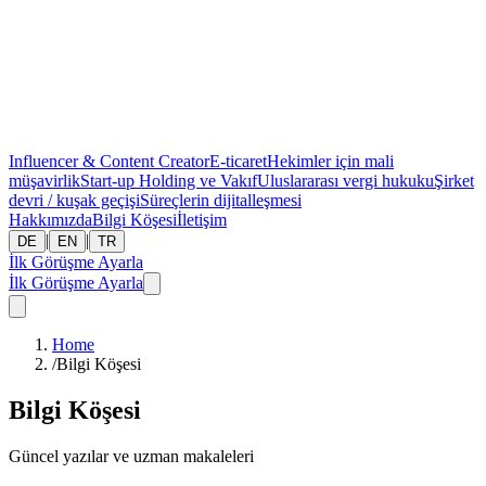
Influencer & Content Creator
E-ticaret
Hekimler için mali
müşavirlik
Start-up
Holding ve Vakıf
Uluslararası vergi hukuku
Şirket
devri / kuşak geçişi
Süreçlerin dijitalleşmesi
Hakkımızda
Bilgi Köşesi
İletişim
|
|
DE
EN
TR
İlk Görüşme Ayarla
İlk Görüşme Ayarla
Home
/
Bilgi Köşesi
Bilgi Köşesi
Güncel yazılar ve uzman makaleleri