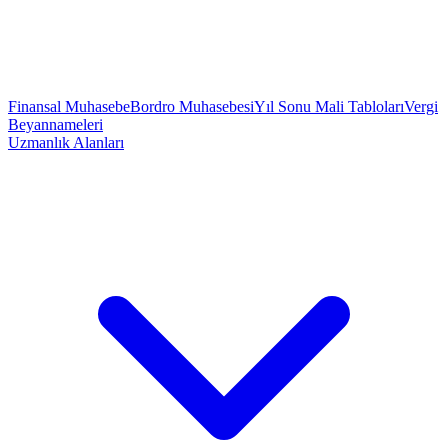
Finansal Muhasebe
Bordro Muhasebesi
Yıl Sonu Mali Tabloları
Vergi
Beyannameleri
Uzmanlık Alanları