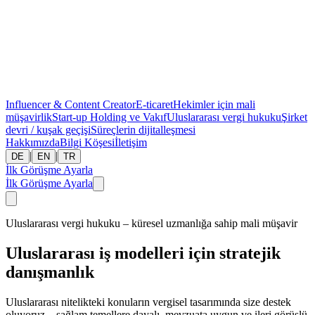
Influencer & Content Creator
E-ticaret
Hekimler için mali
müşavirlik
Start-up
Holding ve Vakıf
Uluslararası vergi hukuku
Şirket
devri / kuşak geçişi
Süreçlerin dijitalleşmesi
Hakkımızda
Bilgi Köşesi
İletişim
|
|
DE
EN
TR
İlk Görüşme Ayarla
İlk Görüşme Ayarla
Uluslararası vergi hukuku – küresel uzmanlığa sahip mali müşavir
Uluslararası iş modelleri için stratejik
danışmanlık
Uluslararası nitelikteki konuların vergisel tasarımında size destek
oluyoruz – sağlam temellere dayalı, mevzuata uygun ve ileri görüşlü