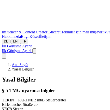
Influencer & Content Creator
E-ticaret
Hekimler için mali müşavirlik
St
Hakkımızda
Bilgi Köşesi
İletişim
|
|
DE
EN
TR
İlk Görüşme Ayarla
İlk Görüşme Ayarla
Ana Sayfa
/
Yasal Bilgiler
Yasal Bilgiler
§ 5 TMG uyarınca bilgiler
TEKIN + PARTNER mbB Steuerberater
Birlenbacher Straße 20
57078 Siegen