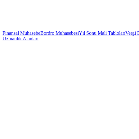
Finansal Muhasebe
Bordro Muhasebesi
Yıl Sonu Mali Tabloları
Vergi 
Uzmanlık Alanları