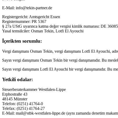
E-Mail: info@tekin-partner.de
Registergericht: Amtsgericht Essen
Registernummer: PR 5367
§ 27a UStG uyarınca katma değer vergisi kimlik numarası: DE 3608
Yasal temsilciler: Osman Tekin, Lotfi El Ayouchi
İçerikten sorumlu:
Vergi danışmanı Osman Tekin, vergi danışmanı Lotfi El Ayouchi, adre
Sayın vergi danışmanı Osman Tekin bir vergi danışmanıdır. Bu mesle
Sayın vergi danışmanı Lotfi El Ayouchi bir vergi danışmanıdır. Bu m
Yetkili odalar:
Steuerberaterkammer Westfalen-Lippe
Erphostraße 43
48145 Münster
Telefon: (0251) 41764-0
Telefax: (0251) 41764-27
E-Mail: mail@stbk-westfalen-lippe.de (aynı zamanda denetim makam