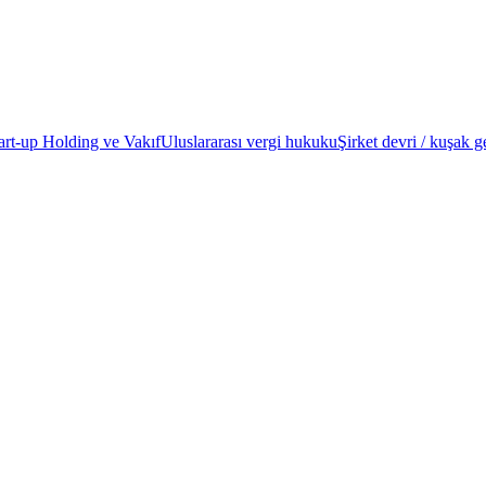
art-up
Holding ve Vakıf
Uluslararası vergi hukuku
Şirket devri / kuşak g