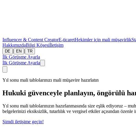
Influencer & Content Creator
E-ticaret
Hekimler için mali müşavirlik
St
Hakkımızda
Bilgi Köşesi
İletişim
|
|
DE
EN
TR
İlk Görüşme Ayarla
İlk Görüşme Ayarla
Yıl sonu mali tablolarınızı mali müşavire hazırlatın
Hukuki güvenceyle planlayın, öngörülü ha
Yıl sonu mali tablolarınızın hazırlanmasında size eşlik ediyoruz – mu
belgelerinizi eksiksizlik, tutarlılık ve vergisel etkiler açısından özenl
Şimdi iletişime geçin!