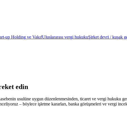
art-up
Holding ve Vakıf
Uluslararası vergi hukuku
Şirket devri / kuşak g
reket edin
hasebenin usulüne uygun düzenlenmesinden, ticaret ve vergi hukuku gere
e inceliyoruz – böylece işletme kararları, banka görüşmeleri ve vergi ince