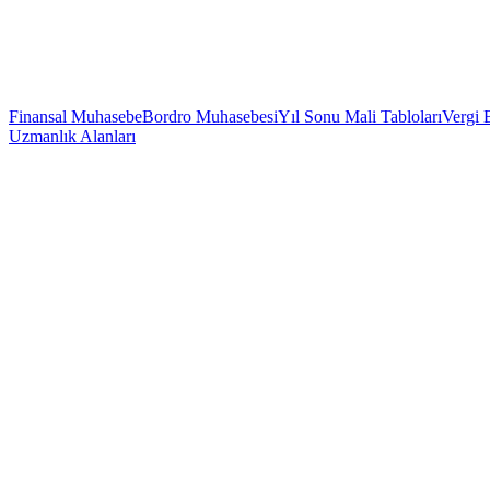
Finansal Muhasebe
Bordro Muhasebesi
Yıl Sonu Mali Tabloları
Vergi 
Uzmanlık Alanları