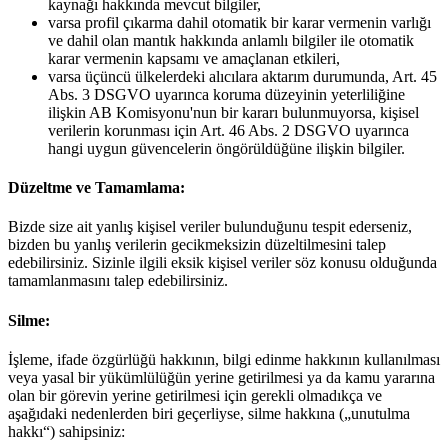
kaynağı hakkında mevcut bilgiler,
varsa profil çıkarma dahil otomatik bir karar vermenin varlığı
ve dahil olan mantık hakkında anlamlı bilgiler ile otomatik
karar vermenin kapsamı ve amaçlanan etkileri,
varsa üçüncü ülkelerdeki alıcılara aktarım durumunda, Art. 45
Abs. 3 DSGVO uyarınca koruma düzeyinin yeterliliğine
ilişkin AB Komisyonu'nun bir kararı bulunmuyorsa, kişisel
verilerin korunması için Art. 46 Abs. 2 DSGVO uyarınca
hangi uygun güvencelerin öngörüldüğüne ilişkin bilgiler.
Düzeltme ve Tamamlama:
Bizde size ait yanlış kişisel veriler bulunduğunu tespit ederseniz,
bizden bu yanlış verilerin gecikmeksizin düzeltilmesini talep
edebilirsiniz. Sizinle ilgili eksik kişisel veriler söz konusu olduğunda
tamamlanmasını talep edebilirsiniz.
Silme:
İşleme, ifade özgürlüğü hakkının, bilgi edinme hakkının kullanılması
veya yasal bir yükümlülüğün yerine getirilmesi ya da kamu yararına
olan bir görevin yerine getirilmesi için gerekli olmadıkça ve
aşağıdaki nedenlerden biri geçerliyse, silme hakkına („unutulma
hakkı“) sahipsiniz: