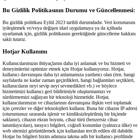
Bu Gizlilik Politikasının Durumu ve Güncellenmesi:
Bu gizlilik politikası Eylül 2023 tarihli durumdadır. Veri korumasını
iyileştirmek ve/veya değişen idari uygulamaya ya da içtihada
uyarlamak için, gizlilik politikasını gerektiğinde güncelleme hakkını
saklı tutarız.
Hotjar Kullanımı
Kullanıcılarımızın ihtiyaçlarını daha iyi anlamak ve bu hizmeti ve
deneyimlerini optimize etmek için Hotjar kullanıyoruz. Hotjar,
kullanıcı davranışını daha iyi anlamamıza yardımcı olan (örn. hangi
sayfalarda ne kadar zaman geçirdikleri, hangi bağlantıları seçtikleri,
kullanıcıların neyi sevip neyi sevmedikleri vb.) ve böylece
hizmetimizi kullanıcı geri bildirimiyle oluşturmamızı ve
sürdürmemizi sağlayan bir teknoloji hizmetidir. Hotjar,
kullanıcılarımızın ve cihazlarının davranışına ilişkin veri toplamak
için çerezler ve diğer teknolojileri kullanır. Buna bir cihazın IP adresi
(oturumunuz sırasında işlenir ve kimliksizleştirilmiş bir biçimde
saklanır), cihazın ekran boyutu, cihaz türü (benzersiz cihaz
tanımlayıcıları), tarayıcı bilgileri, coğrafi konumlar (yalnızca ülke) ve
web sitemizi görüntülemek için kullanılan tercih edilen dil dahildir.
Hotjar bu bilgileri bizim adımıza takma adlı bir kullanıcı profilinde