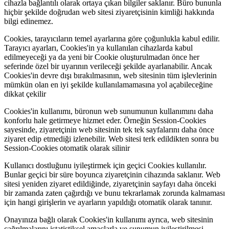
cihazla bağlantılı olarak ortaya çıkan bilgiler saklanır. Büro bununla
hiçbir şekilde doğrudan web sitesi ziyaretçisinin kimliği hakkında
bilgi edinemez.
Cookies, tarayıcıların temel ayarlarına göre çoğunlukla kabul edilir.
Tarayıcı ayarları, Cookies'in ya kullanılan cihazlarda kabul
edilmeyeceği ya da yeni bir Cookie oluşturulmadan önce her
seferinde özel bir uyarının verileceği şekilde ayarlanabilir. Ancak
Cookies'in devre dışı bırakılmasının, web sitesinin tüm işlevlerinin
mümkün olan en iyi şekilde kullanılamamasına yol açabileceğine
dikkat çekilir
Cookies'in kullanımı, büronun web sunumunun kullanımını daha
konforlu hale getirmeye hizmet eder. Örneğin Session-Cookies
sayesinde, ziyaretçinin web sitesinin tek tek sayfalarını daha önce
ziyaret edip etmediği izlenebilir. Web sitesi terk edildikten sonra bu
Session-Cookies otomatik olarak silinir
Kullanıcı dostluğunu iyileştirmek için geçici Cookies kullanılır.
Bunlar geçici bir süre boyunca ziyaretçinin cihazında saklanır. Web
sitesi yeniden ziyaret edildiğinde, ziyaretçinin sayfayı daha önceki
bir zamanda zaten çağırdığı ve bunu tekrarlamak zorunda kalmaması
için hangi girişlerin ve ayarların yapıldığı otomatik olarak tanınır.
Onayınıza bağlı olarak Cookies'in kullanımı ayrıca, web sitesinin
çağrılmalarını istatistiksel amaçlarla ve sunumun iyileştirilmesi