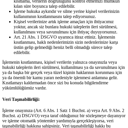
kısıtlama, verilerin doğruluğunu kontrol etmemizi mümkün
kılan süre boyunca talep edilebilir.
İşleme hukuka aykırıdır ve silme yerine kişisel verilerinizin
kullanımının kısıtlanmasını talep ediyorsunuz.
Kişisel verilerinize artık işleme amaçları için ihtiyacımız
yoktur, ancak siz bunlara hukuki taleplerin ileri sürülmesi,
kullanılması veya savunulması için ihtiyaç duyuyorsunuz.
Art. 21 Abs. 1 DSGVO uyarınca itiraz ettiniz. İşlemenin
kısıtlanması, haklı nedenlerimizin sizin nedenlerinize karşı
üstün gelip gelmediği henüz belli olmadığı sürece talep
edilebilir.
İşlemenin kısıtlanması, kişisel verilerin yalnızca onayınızla veya
hukuki taleplerin ileri sürülmesi, kullanılması ya da savunulması için
ya da başka bir gerçek veya tüzel kişinin haklarının korunması için
ya da önemli bir kamu yararı nedeniyle işlenmesi anlamına gelir.
Kısıtlamayı kaldırmadan önce sizi bu konuda bilgilendirme
yükümlülüğümüz vardır.
Veri Taşınabilirliği:
İşleme onayınıza (Art. 6 Abs. 1 Satz 1 Buchst. a) veya Art. 9 Abs. 2
Buchst. a) DSGVO) veya taraf olduğunuz bir sözleşmeye dayanıyor
ve işleme otomatik yöntemler yardımıyla gerçekleşiyorsa, veri
taşınabilirliği hakkına sahipsiniz. Veri taşınabilirliği hakkı bu