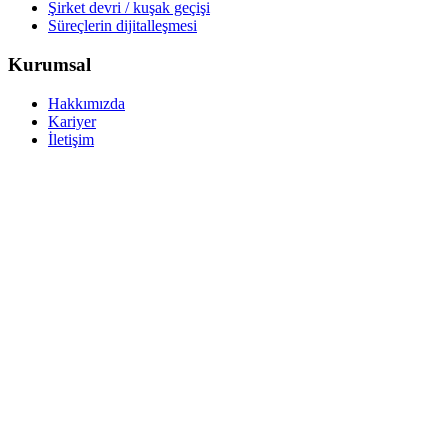
Şirket devri / kuşak geçişi
Süreçlerin dijitalleşmesi
Kurumsal
Hakkımızda
Kariyer
İletişim