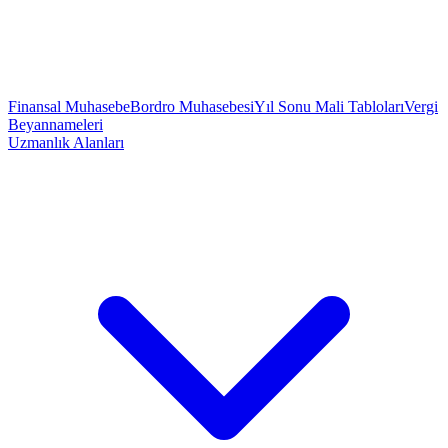
Finansal Muhasebe
Bordro Muhasebesi
Yıl Sonu Mali Tabloları
Vergi
Beyannameleri
Uzmanlık Alanları