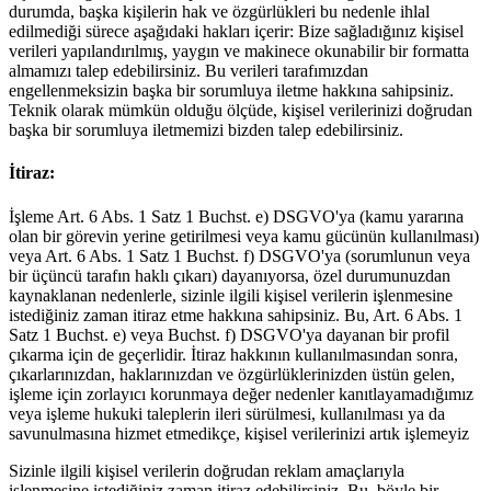
durumda, başka kişilerin hak ve özgürlükleri bu nedenle ihlal
edilmediği sürece aşağıdaki hakları içerir: Bize sağladığınız kişisel
verileri yapılandırılmış, yaygın ve makinece okunabilir bir formatta
almamızı talep edebilirsiniz. Bu verileri tarafımızdan
engellenmeksizin başka bir sorumluya iletme hakkına sahipsiniz.
Teknik olarak mümkün olduğu ölçüde, kişisel verilerinizi doğrudan
başka bir sorumluya iletmemizi bizden talep edebilirsiniz.
İtiraz:
İşleme Art. 6 Abs. 1 Satz 1 Buchst. e) DSGVO'ya (kamu yararına
olan bir görevin yerine getirilmesi veya kamu gücünün kullanılması)
veya Art. 6 Abs. 1 Satz 1 Buchst. f) DSGVO'ya (sorumlunun veya
bir üçüncü tarafın haklı çıkarı) dayanıyorsa, özel durumunuzdan
kaynaklanan nedenlerle, sizinle ilgili kişisel verilerin işlenmesine
istediğiniz zaman itiraz etme hakkına sahipsiniz. Bu, Art. 6 Abs. 1
Satz 1 Buchst. e) veya Buchst. f) DSGVO'ya dayanan bir profil
çıkarma için de geçerlidir. İtiraz hakkının kullanılmasından sonra,
çıkarlarınızdan, haklarınızdan ve özgürlüklerinizden üstün gelen,
işleme için zorlayıcı korunmaya değer nedenler kanıtlayamadığımız
veya işleme hukuki taleplerin ileri sürülmesi, kullanılması ya da
savunulmasına hizmet etmedikçe, kişisel verilerinizi artık işlemeyiz
Sizinle ilgili kişisel verilerin doğrudan reklam amaçlarıyla
işlenmesine istediğiniz zaman itiraz edebilirsiniz. Bu, böyle bir