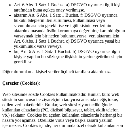
Art. 6 Abs. 1 Satz 1 Buchst. a) DSGVO uyarınca ilgili kişi
tarafından buna açıkça onay verilmişse,
aktarım Art. 6 Abs. 1 Satz 1 Buchst. f) DSGVO uyarınca
hukuki taleplerin ileri sürülmesi, kullanılması veya
savunulması için gerekli ise ve ilgili kişinin verilerinin
aktarılmamasında üstün korunmaya değer bir çıkarı olduğunu
varsaymak için bir neden bulunmuyorsa, veri aktarımı için
Art. 6 Abs. 1 Satz 1 Buchst. c) DSGVO uyarınca yasal bir
yükümlülük varsa ve/veya
bu, Art. 6 Abs. 1 Satz 1 Buchst. b) DSGVO uyarınca ilgili
kişiyle yapılan bir sözleşme ilişkisinin yerine getirilmesi için
gerekli ise.
Diğer durumlarda kişisel veriler üçüncü taraflara aktarılmaz.
Çerezler (Cookies):
Web sitesinde sözde Cookies kullanılmaktadır. Bunlar, büro web
sitesinin sunucusu ile ziyaretçinin tarayıcısı arasında değiş tokuş
edilen veri paketleridir. Bunlar, web sitesi ziyaret edildiğinde
kullanılan cihazlarda (PC, dizüstü bilgisayar, tablet, akıllı telefon
vb.) saklanır. Cookies bu açıdan kullanılan cihazlarda herhangi bir
hasara yol açamaz. Özellikle virüs veya başka zararlı yazılım
içermezler. Cookies içinde, her durumda özel olarak kullanılan son