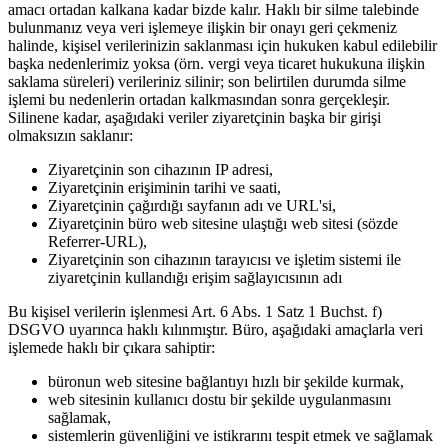
amacı ortadan kalkana kadar bizde kalır. Haklı bir silme talebinde
bulunmanız veya veri işlemeye ilişkin bir onayı geri çekmeniz
halinde, kişisel verilerinizin saklanması için hukuken kabul edilebilir
başka nedenlerimiz yoksa (örn. vergi veya ticaret hukukuna ilişkin
saklama süreleri) verileriniz silinir; son belirtilen durumda silme
işlemi bu nedenlerin ortadan kalkmasından sonra gerçekleşir.
Silinene kadar, aşağıdaki veriler ziyaretçinin başka bir girişi
olmaksızın saklanır:
Ziyaretçinin son cihazının IP adresi,
Ziyaretçinin erişiminin tarihi ve saati,
Ziyaretçinin çağırdığı sayfanın adı ve URL'si,
Ziyaretçinin büro web sitesine ulaştığı web sitesi (sözde
Referrer-URL),
Ziyaretçinin son cihazının tarayıcısı ve işletim sistemi ile
ziyaretçinin kullandığı erişim sağlayıcısının adı
Bu kişisel verilerin işlenmesi Art. 6 Abs. 1 Satz 1 Buchst. f)
DSGVO uyarınca haklı kılınmıştır. Büro, aşağıdaki amaçlarla veri
işlemede haklı bir çıkara sahiptir:
büronun web sitesine bağlantıyı hızlı bir şekilde kurmak,
web sitesinin kullanıcı dostu bir şekilde uygulanmasını
sağlamak,
sistemlerin güvenliğini ve istikrarını tespit etmek ve sağlamak