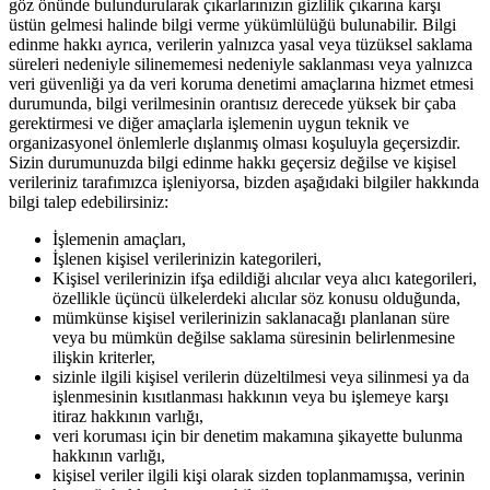
göz önünde bulundurularak çıkarlarınızın gizlilik çıkarına karşı
üstün gelmesi halinde bilgi verme yükümlülüğü bulunabilir. Bilgi
edinme hakkı ayrıca, verilerin yalnızca yasal veya tüzüksel saklama
süreleri nedeniyle silinememesi nedeniyle saklanması veya yalnızca
veri güvenliği ya da veri koruma denetimi amaçlarına hizmet etmesi
durumunda, bilgi verilmesinin orantısız derecede yüksek bir çaba
gerektirmesi ve diğer amaçlarla işlemenin uygun teknik ve
organizasyonel önlemlerle dışlanmış olması koşuluyla geçersizdir.
Sizin durumunuzda bilgi edinme hakkı geçersiz değilse ve kişisel
verileriniz tarafımızca işleniyorsa, bizden aşağıdaki bilgiler hakkında
bilgi talep edebilirsiniz:
İşlemenin amaçları,
İşlenen kişisel verilerinizin kategorileri,
Kişisel verilerinizin ifşa edildiği alıcılar veya alıcı kategorileri,
özellikle üçüncü ülkelerdeki alıcılar söz konusu olduğunda,
mümkünse kişisel verilerinizin saklanacağı planlanan süre
veya bu mümkün değilse saklama süresinin belirlenmesine
ilişkin kriterler,
sizinle ilgili kişisel verilerin düzeltilmesi veya silinmesi ya da
işlenmesinin kısıtlanması hakkının veya bu işlemeye karşı
itiraz hakkının varlığı,
veri koruması için bir denetim makamına şikayette bulunma
hakkının varlığı,
kişisel veriler ilgili kişi olarak sizden toplanmamışsa, verinin