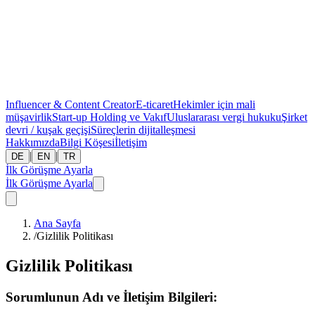
Influencer & Content Creator
E-ticaret
Hekimler için mali
müşavirlik
Start-up
Holding ve Vakıf
Uluslararası vergi hukuku
Şirket
devri / kuşak geçişi
Süreçlerin dijitalleşmesi
Hakkımızda
Bilgi Köşesi
İletişim
|
|
DE
EN
TR
İlk Görüşme Ayarla
İlk Görüşme Ayarla
Ana Sayfa
/
Gizlilik Politikası
Gizlilik Politikası
Sorumlunun Adı ve İletişim Bilgileri: