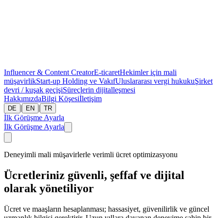
Influencer & Content Creator
E-ticaret
Hekimler için mali
müşavirlik
Start-up
Holding ve Vakıf
Uluslararası vergi hukuku
Şirket
devri / kuşak geçişi
Süreçlerin dijitalleşmesi
Hakkımızda
Bilgi Köşesi
İletişim
|
|
DE
EN
TR
İlk Görüşme Ayarla
İlk Görüşme Ayarla
Deneyimli mali müşavirlerle verimli ücret optimizasyonu
Ücretleriniz güvenli, şeffaf ve dijital
olarak yönetiliyor
Ücret ve maaşların hesaplanması; hassasiyet, güvenilirlik ve güncel
uzmanlık bilgisi gerektirir. Uzun yıllara dayanan deneyime sahip bir