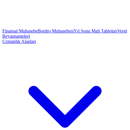
Finansal Muhasebe
Bordro Muhasebesi
Yıl Sonu Mali Tabloları
Vergi
Beyannameleri
Uzmanlık Alanları