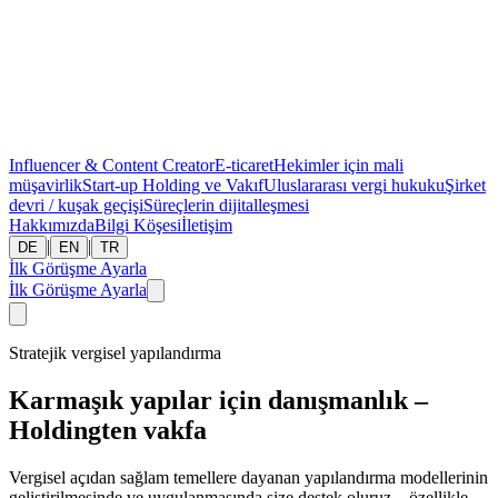
Influencer & Content Creator
E-ticaret
Hekimler için mali
müşavirlik
Start-up
Holding ve Vakıf
Uluslararası vergi hukuku
Şirket
devri / kuşak geçişi
Süreçlerin dijitalleşmesi
Hakkımızda
Bilgi Köşesi
İletişim
|
|
DE
EN
TR
İlk Görüşme Ayarla
İlk Görüşme Ayarla
Stratejik vergisel yapılandırma
Karmaşık yapılar için danışmanlık –
Holdingten vakfa
Vergisel açıdan sağlam temellere dayanan yapılandırma modellerinin
geliştirilmesinde ve uygulanmasında size destek oluruz – özellikle