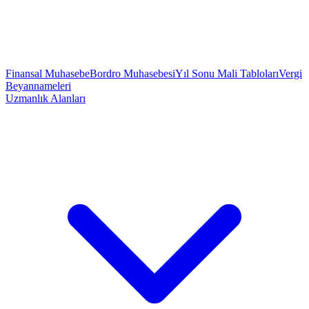
Finansal Muhasebe
Bordro Muhasebesi
Yıl Sonu Mali Tabloları
Vergi
Beyannameleri
Uzmanlık Alanları